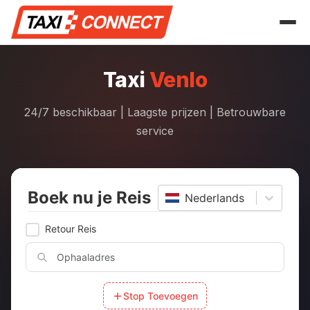
Skip
to
the
content
Taxi
Venlo
24/7 beschikbaar | Laagste prijzen | Betrouwbare
service