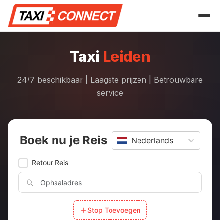
Skip
to
the
content
Taxi
Leiden
24/7 beschikbaar | Laagste prijzen | Betrouwbare
service