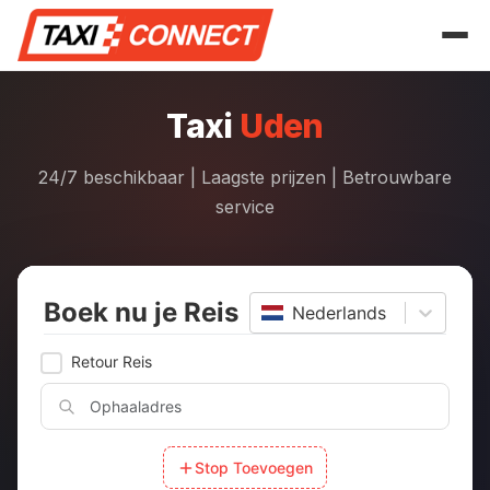
Skip
to
the
content
Taxi
Uden
24/7 beschikbaar | Laagste prijzen | Betrouwbare
service