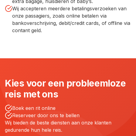
extra bagage, huisdieren of baby’s.
Wij accepteren meerdere betalingsverzoeken van
onze passagiers, zoals online betalen via
bankoverschrijving, debit/credit cards, of offline via
contant geld.
Kies voor een probleemloze
reis met ons
Boek een rit online
Reserveer door ons te bellen
Wij bieden de beste diensten aan onze klanten
gedurende hun hele reis.